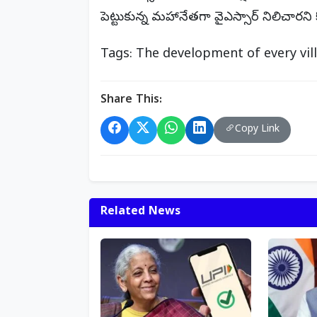
పెట్టుకున్న మహానేతగా వైఎస్సార్ నిలిచారన
Tags: The development of every vill
Share This:
Copy Link
Related News