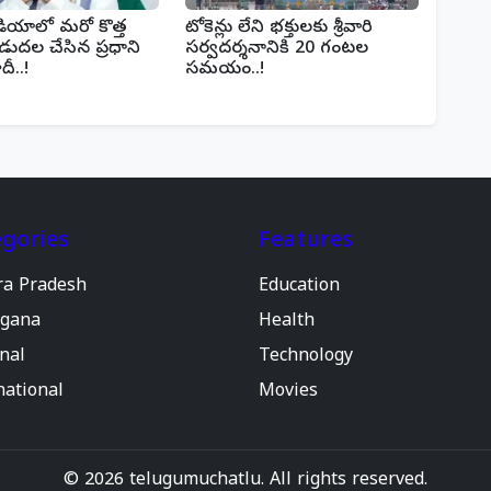
డియాలో మరో కొత్త
టోకెన్లు లేని భక్తులకు శ్రీవారి
డుదల చేసిన ప్రధాని
సర్వదర్శనానికి 20 గంటల
దీ..!
సమయం..!
gories
Features
ra Pradesh
Education
ngana
Health
nal
Technology
national
Movies
© 2026 telugumuchatlu. All rights reserved.