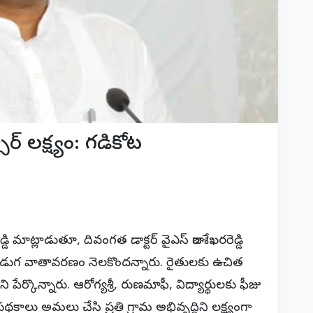
సార్ లక్ష్యం: గడికోట
డ్డి మాట్లాడుతూ, దివంగత డాక్టర్ వైఎస్ రాజశేఖరరెడ్డి
 పండుగ వాతావరణం నెలకొందన్నారు. రైతులకు ఉచిత
ేర్కొన్నారు. ఆరోగ్యశ్రీ, రుణమాఫీ, విద్యార్థులకు ఫీజు
పథకాలు అమలు చేసి ప్రతి గ్రామ అభివృద్ధిని లక్ష్యంగా