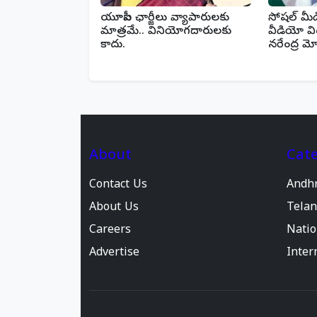
యూపీఐ ఛార్జీలు వ్యాపారులకు
సోషల్ మీ
మాత్రమే.. వినియోగదారులకు
వీడియో వి
కాదు.
నరేంద్ర మో
About
Cate
Contact Us
Andh
About Us
Tela
Careers
Natio
Advertise
Inter