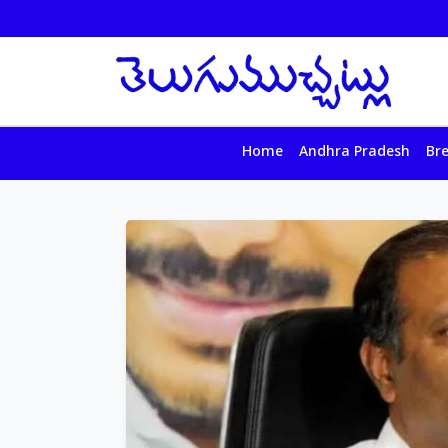
Home
Andhra Pradesh
Br