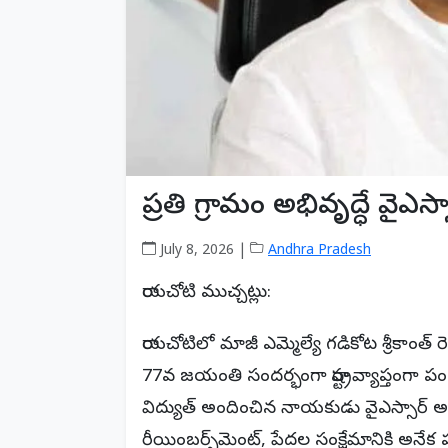
ప్రతి గ్రామం అభివృద్ధే వైఎస్
July 8, 2026 |
Andhra Pradesh
రాయచోటి ముచ్చట్లు:
రాయచోటిలో మాజీ ఎమ్మెల్యే గడికోట శ్రీకాంత్ రె
77వ జయంతి సందర్భంగా రాష్ట్రవ్యాప్తంగా
విద్యుత్ అందించిన నాయకుడు వైఎస్సార్ అని ప
రీయింబర్స్‌మెంట్, పేదల సంక్షేమానికి అనేక 