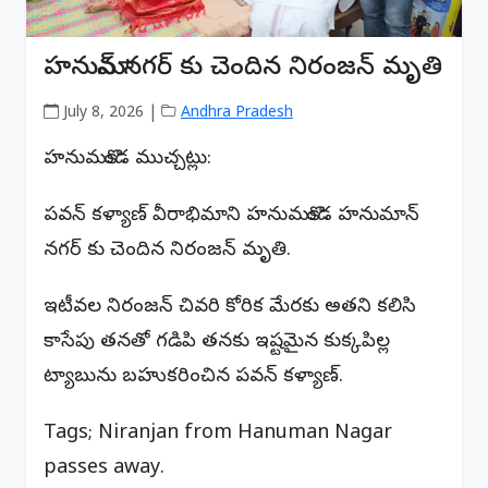
హనుమాన్ నగర్ కు చెందిన నిరంజన్ మృతి
July 8, 2026 |
Andhra Pradesh
హనుమకొండ ముచ్చట్లు:
పవన్ కళ్యాణ్ వీరాభిమాని హనుమకొండ హనుమాన్
నగర్ కు చెందిన నిరంజన్ మృతి.
ఇటీవల నిరంజన్ చివరి కోరిక మేరకు అతని కలిసి
కాసేపు తనతో గడిపి తనకు ఇష్టమైన కుక్కపిల్ల
ట్యాబును బహుకరించిన పవన్ కళ్యాణ్.
Tags; Niranjan from Hanuman Nagar
passes away.