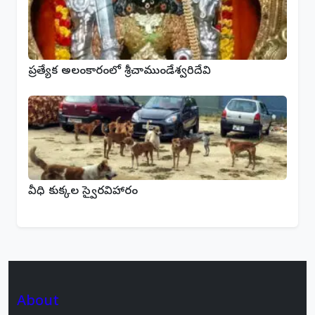
ప్రత్యేక అలంకారంలో శ్రీచాముండేశ్వరిదేవి
వీధి కుక్కల స్వైరవిహారం
About