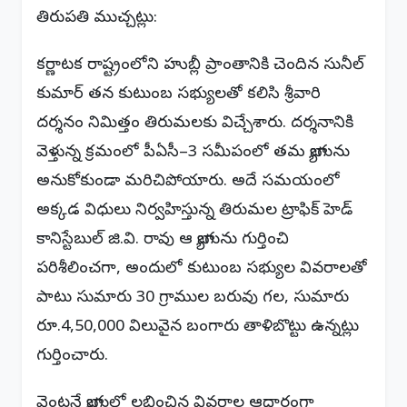
తిరుపతి ముచ్చట్లు:
కర్ణాటక రాష్ట్రంలోని హుబ్లీ ప్రాంతానికి చెందిన సునీల్
కుమార్ తన కుటుంబ సభ్యులతో కలిసి శ్రీవారి
దర్శనం నిమిత్తం తిరుమలకు విచ్చేశారు. దర్శనానికి
వెళ్తున్న క్రమంలో పీఏసీ–3 సమీపంలో తమ బ్యాగును
అనుకోకుండా మరిచిపోయారు. అదే సమయంలో
అక్కడ విధులు నిర్వహిస్తున్న తిరుమల ట్రాఫిక్ హెడ్
కానిస్టేబుల్ జి.వి. రావు ఆ బ్యాగును గుర్తించి
పరిశీలించగా, అందులో కుటుంబ సభ్యుల వివరాలతో
పాటు సుమారు 30 గ్రాముల బరువు గల, సుమారు
రూ.4,50,000 విలువైన బంగారు తాళిబొట్టు ఉన్నట్లు
గుర్తించారు.
వెంటనే బ్యాగులో లభించిన వివరాల ఆధారంగా