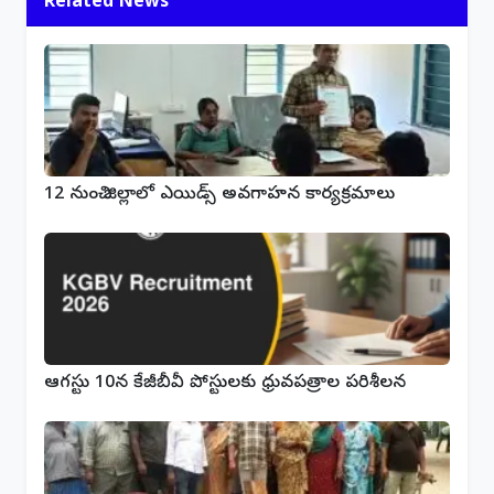
Related News
12 నుంచి జిల్లాలో ఎయిడ్స్ అవగాహన కార్యక్రమాలు
ఆగస్టు 10న కేజీబీవీ పోస్టులకు ధ్రువపత్రాల పరిశీలన