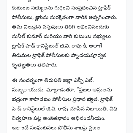
కుటుంబ సభ్యులను గుర్తించి సంప్రదించిన ట్రాఫిక్
పోలీసులు, బ్యాగును సురక్షితంగా వారికి అప్పగించారు.
తమ విలువైన వస్తువులు తిరిగి లభించినందుకు
సునీల్ కుమార్ మరియు వారి కుటుంబ సభ్యులు
ట్రాఫిక్ హెడ్ కానిస్టేబుల్ జి.వి. రావు కి, అలాగే
తిరుమల ట్రాఫిక్ పోలీసులకు హృదయపూర్వక
కృతజ్ఞతలు తెలిపారు.
ఈ సందర్భంగా తిరుపతి జిల్లా ఎస్పీ ఎల్.
సుబ్బరాయుడు, మాట్లాడుతూ, “ప్రజల ఆస్తులను
భద్రంగా కాపాడటం పోలీసుల ప్రధాన బాధ్యత. ట్రాఫిక్
హెడ్ కానిస్టేబుల్ జి.వి. రావు చూపిన నిజాయితీ, విధి
నిర్వహణ పట్ల అంకితభావం అభినందనీయం.
ఇలాంటి సంఘటనలు పోలీసు శాఖపై ప్రజల