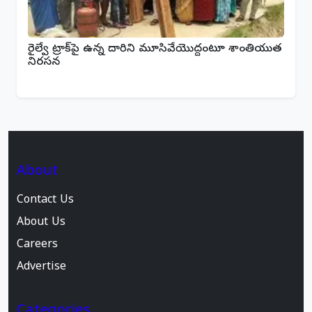
రైల్వే ట్రాక్‌పై ఉన్న దారిని మూసివేయొద్దంటూ శాంతియుత
నిరసన
About
Contact Us
About Us
Careers
Advertise
Categories