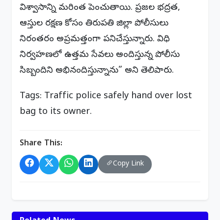
విశ్వాసాన్ని మరింత పెంచుతాయి. ప్రజల భద్రత,
ఆస్తుల రక్షణ కోసం తిరుపతి జిల్లా పోలీసులు
నిరంతరం అప్రమత్తంగా పనిచేస్తున్నారు. విధి
నిర్వహణలో ఉత్తమ సేవలు అందిస్తున్న పోలీసు
సిబ్బందిని అభినందిస్తున్నాను” అని తెలిపారు.
Tags: Traffic police safely hand over lost
bag to its owner.
Share This:
Copy Link