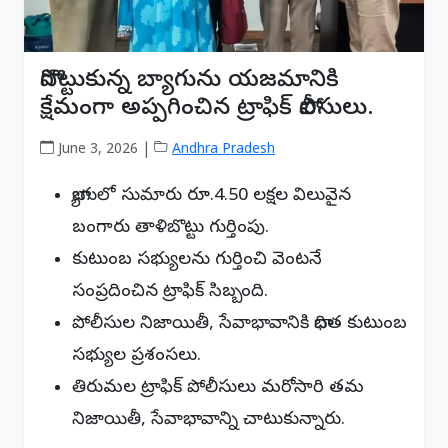
పోగొట్టుకున్న బ్యాగును యజమానికి
క్షేమంగా అప్పగించిన ట్రాఫిక్ పోలీసులు.
June 3, 2026 |
Andhra Pradesh
బ్యాగులో సుమారు రూ.4.50 లక్షల విలువైన
బంగారు తాళిబొట్టు గుర్తింపు.
కుటుంబ సభ్యులను గుర్తించి వెంటనే
సంప్రదించిన ట్రాఫిక్ సిబ్బంది.
పోలీసుల నిజాయితీ, సేవాభావానికి బాధిత కుటుంబ
సభ్యుల ప్రశంసలు.
తిరుమల ట్రాఫిక్ పోలీసులు మరోసారి తమ
నిజాయితీ, సేవాభావాన్ని చాటుకున్నారు.