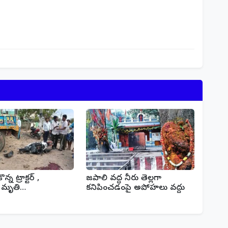
న్న ట్రాక్టర్ ,
జపాలి వద్ద నీరు తెల్లగా
ట్ మృతి…
కనిపించడంపై అపోహలు వద్దు