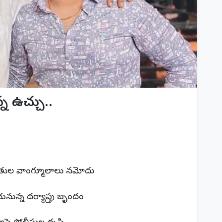
్న ఉచ్చు..
ితుల వాంగ్మూలాలు నమోదు
ేయనున్న దర్యాప్తు బృందం