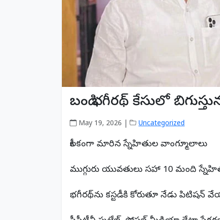
బండి భగీరథ్ కేసులో బిగుస్తున
May 19, 2026 |
Uncategorized
కీలకంగా మారిన స్నేహితుల వాంగ్మూలాలు
ముగ్గురు యువతులు సహా 10 మంది స్నేహ
భగీరథ్‌ను కస్టడీకి కోరుతూ నేడు పిటిషన్ వ