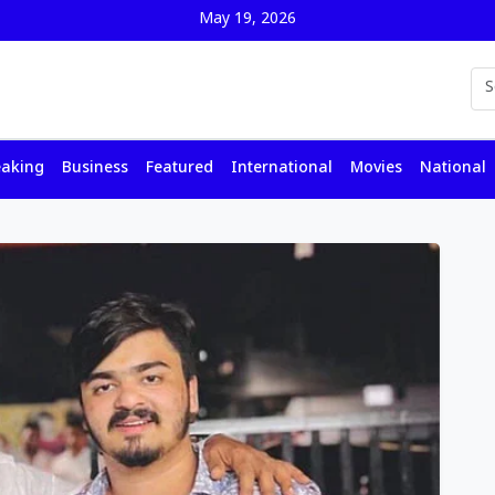
May 19, 2026
eaking
Business
Featured
International
Movies
National