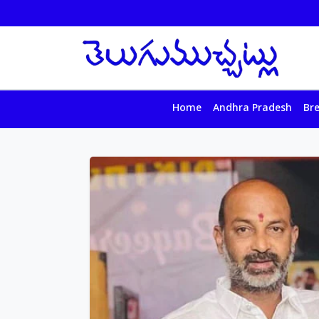
Home
Andhra Pradesh
Br