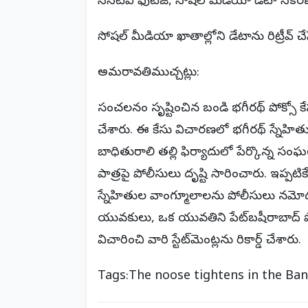
సీసీటీవీ ఫుటేజ్, సోషల్ మీడియా డేటా సేకరణ
సోషల్ మీడియా ఖాతాల్లోని డేటాను రిట్రీవ్ 
అమరావతిముచ్చట్లు:
సంచలనం సృష్టించిన బండి భగీరథ్ పోక్సో 
చేశారు. ఈ కేసు విచారణలో భగీరథ్ స్నేహి
బాధితురాలి తల్లి ఫిర్యాదులో పేర్కొన్న
పాత్రపై పోలీసులు దృష్టి సారించారు. ఇప్
స్నేహితుల వాంగ్మూలాలను పోలీసులు నమో
యువకులు, ఒక యువతిని పేట్‌బషీరాబాద్ పో
విచారించి వారి స్టేట్‌మెంట్లను రికార్డ్ చేశారు.
Tags:The noose tightens in the Ban