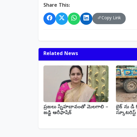
Share This:
Copy Link
Related News
ప్రజలు స్నేహబావంతో మెలగాలి –
బైక్ ను డీ కొ
జడ్జి ఆరీఫాషేక్‌
స్కూటరిస్