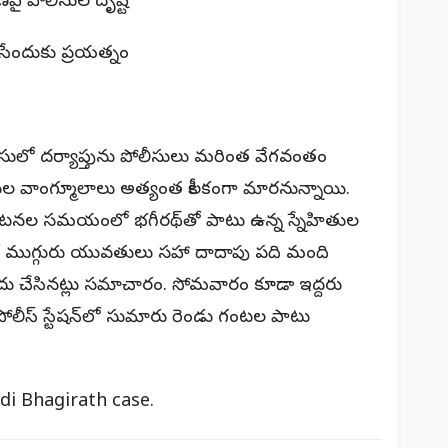
పై పోలీసుల దృష్టి
చేసేందుకు ప్రయత్నం
కేసులో దర్యాప్తును పోలీసులు మరింత వేగవంతం
తుల వాంగ్మూలాలు అత్యంత కీలకంగా మారనున్నాయి.
 సంఘటనల సమయంలో భగీరథ్‌తో పాటు ఉన్న స్నేహితుల
పటికే ముగ్గురు యువతులు సహా దాదాపు పది మంది
దు చేసినట్లు సమాచారం. సోమవారం కూడా ఇద్దరు
లీస్ స్టేషన్‌లో సుమారు రెండు గంటల పాటు
di Bhagirath case.