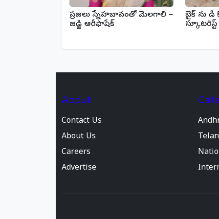
ప్రజలు స్నేహబావంతో మెలగాలి –
బైక్ ను డీ కొ
జడ్జి ఆరీఫాషేక్‌
స్కూటరిస్
About
Cate
Contact Us
Andh
About Us
Tela
Careers
Natio
Advertise
Inter