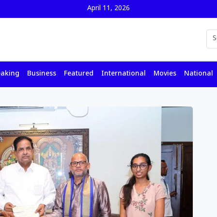
April 11, 2026
eaking
Business
Featured
International
Movies
National