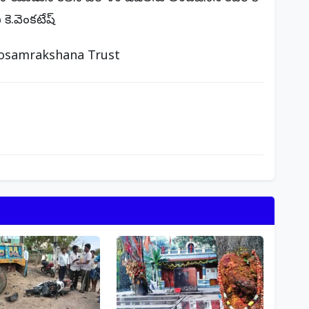
కె.వెంకటేష్
 Gosamrakshana Trust