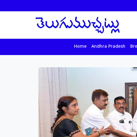
Home
Andhra Pradesh
Br