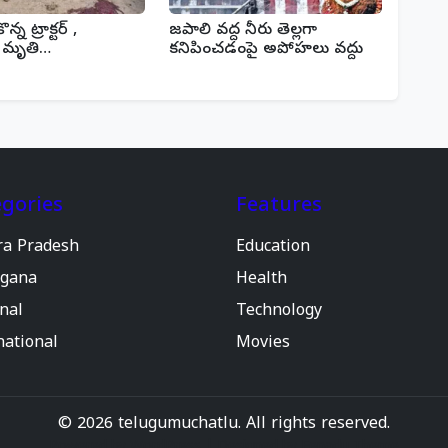
న్న ట్రాక్టర్ ,
జపాలి వద్ద నీరు తెల్లగా
ట్ మృతి…
కనిపించడంపై అపోహలు వద్దు
gories
Features
ra Pradesh
Education
ngana
Health
nal
Technology
national
Movies
© 2026 telugumuchatlu. All rights reserved.
Powered by WordPress | Designed by Eenadu Theme