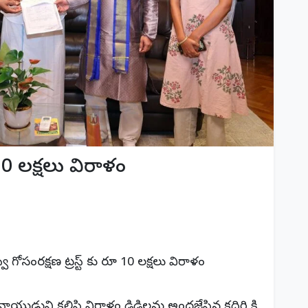
ూ 10 లక్షలు విరాళం
స్వీ గోసంరక్షణ ట్రస్ట్ కు రూ 10 లక్షలు విరాళం
్ నాయుడుని కలిసి విరాళం డిడిలను అందజేసిన కదిరి కి