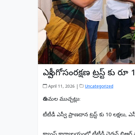
ఎస్వీ గోసంరక్షణ ట్రస్ట్ కు ర
April 11, 2026 |
Uncategorized
తిరుమల ముచ్చట్లు:
టీటీడీ ఎస్వీ ప్రాణదాన ట్రస్ట్ కు 10 లక్షలు, ఎ
క్యాంప్ కార్యాలయంలో టీటీడీ చైర్మన్ బిఆర