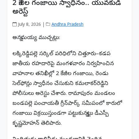
2 కేజీల గంజాయి స్వాధీనం.. యువకుడి
అరెస్ట్
July 8, 2026 |
Andhra Pradesh
అన్నమయ్య ముచ్చట్లు:
లక్కిరెడ్డిపల్లె సర్కిల్ పరిధిలోని చిత్తూరు–కడప
జాతీయ రహదారిపై మంగళవారం నిర్వహించిన
వాహనాల తనిఖీల్లో 2 కేజీల గంజాయి, రెండు
సెల్‌ఫోన్లు స్వాధీనం చేసుకుని కమలాకర్‌రెడ్డిని
పోలీసులు అరెస్టు చేశారు. రామాపురం మండలం
బండపల్లె పంచాయతీ గ్రీన్‌పార్క్ సమీపంలో కారులో
గంజాయి విక్రయిస్తుండగా పట్టుకున్నట్లు డీఎస్పీ
కృష్ణమోహన్ తెలిపారు.