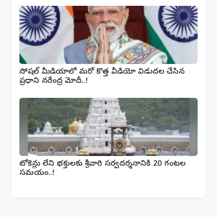
సోషల్ మీడియాలో మరో కొత్త వీడియో విడుదల చేసిన
ప్రధాని నరేంద్ర మోదీ..!
టోకెన్లు లేని భక్తులకు శ్రీవారి సర్వదర్శనానికి 20 గంటల
సమయం..!