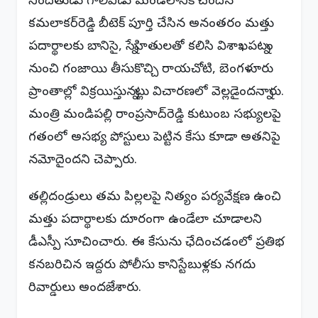
నిందితుడు గాలివీడు మండలానికి చెందిన
కమలాకర్‌రెడ్డి బీటెక్ పూర్తి చేసిన అనంతరం మత్తు
పదార్థాలకు బానిసై, స్నేహితులతో కలిసి విశాఖపట్నం
నుంచి గంజాయి తీసుకొచ్చి రాయచోటి, బెంగళూరు
ప్రాంతాల్లో విక్రయిస్తున్నట్లు విచారణలో వెల్లడైందన్నారు.
మంత్రి మండిపల్లి రాంప్రసాద్‌రెడ్డి కుటుంబ సభ్యులపై
గతంలో అసభ్య పోస్టులు పెట్టిన కేసు కూడా అతనిపై
నమోదైందని చెప్పారు.
తల్లిదండ్రులు తమ పిల్లలపై నిత్యం పర్యవేక్షణ ఉంచి
మత్తు పదార్థాలకు దూరంగా ఉండేలా చూడాలని
డీఎస్పీ సూచించారు. ఈ కేసును ఛేదించడంలో ప్రతిభ
కనబరిచిన ఇద్దరు పోలీసు కానిస్టేబుళ్లకు నగదు
రివార్డులు అందజేశారు.