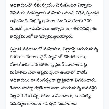
అధికారులతో సమన్వయం చేసుకుంటూ ఏర్పాటు
చేసిన ఈ సదస్సులకు మహిళల నుంచి విశేష స్పందన
లభించింది. విభిన్న గ్రామాల నుంచి సుమారు 300
మందికి పైగా మహిళలు ఉత్సాహంగా తరలివచ్చి ఈ
కార్యక్రమంలో భాగస్వామ్యులయ్యారు.
ప్రస్తుత సమాజంలో మహిళలు, పిల్లలపై జరుగుతున్న
రకరకాల నేరాలు, చైన్ స్నాచింగ్ దొంగతనాలు,
రోజురోజుకూ పెరిగిపోతున్న సైబర్ మోసాల పట్ల
మహిళలు ఎలా అప్రమత్తంగా ఉండాలో పోలీస్
అధికారులు ఈ సందర్భంగా ప్రాక్టికల్‌గా వివరించారు.
కేవలం బాహ్య రక్షణే కాకుండా, మారుతున్న జీవనశైలి
వల్ల పెరుగుతున్న కుటుంబ వివాదాలు, దాంపత్య
సమస్యల కారణంగా పచ్చని సంసారాలు