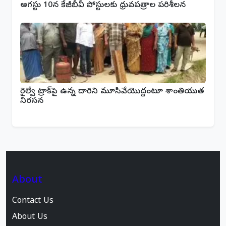
ఆగస్టు 10న కేజీబీవీ పోస్టులకు ధ్రువపత్రాల పరిశీలన
రైల్వే ట్రాక్‌పై ఉన్న దారిని మూసివేయొద్దంటూ శాంతియుత
నిరసన
About
Contact Us
About Us