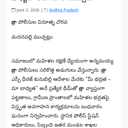
June 3, 2026 |
Andhra Pradesh
జిల్లా పోలీసుల వినూత్న చొరవ
మదనపల్లి ముచ్చట్లు:
సమాజంలో మహిళల రక్షణే ధ్యేయంగా అన్నమయ్య
జిల్లా పోలీసులు సరికొత్త అడుగులు వేస్తున్నారు. జిల్లా
ఎస్పీ ధీరజ్ కునుబిల్లి ఆదేశాల మేరకు “మీ భద్రత –
మా బాధ్యత” అనే ప్రత్యేక థీమ్‌తో జిల్లా వ్యాప్తంగా
పట్టణాలు, గ్రామీణ ప్రాంతాలలో మహిళల భద్రతపై
విస్తృత అవగాహన కార్యక్రమాలను బుధవారం
ఘనంగా నిర్వహించారు. స్థానిక పోలీస్ స్టేషన్
అధికారులు, సిబ్బంది ఇతర మండల శాఖల