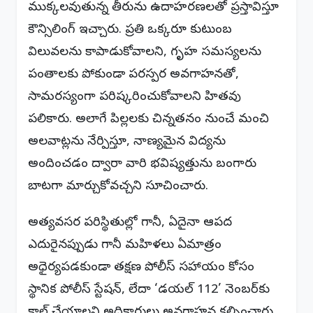
ముక్కలవుతున్న తీరును ఉదాహరణలతో ప్రస్తావిస్తూ
కౌన్సిలింగ్ ఇచ్చారు. ప్రతి ఒక్కరూ కుటుంబ
విలువలను కాపాడుకోవాలని, గృహ సమస్యలను
పంతాలకు పోకుండా పరస్పర అవగాహనతో,
సామరస్యంగా పరిష్కరించుకోవాలని హితవు
పలికారు. అలాగే పిల్లలకు చిన్నతనం నుంచే మంచి
అలవాట్లను నేర్పిస్తూ, నాణ్యమైన విద్యను
అందించడం ద్వారా వారి భవిష్యత్తును బంగారు
బాటగా మార్చుకోవచ్చని సూచించారు.
అత్యవసర పరిస్థితుల్లో గానీ, ఏదైనా ఆపద
ఎదురైనప్పుడు గానీ మహిళలు ఏమాత్రం
అధైర్యపడకుండా తక్షణ పోలీస్ సహాయం కోసం
స్థానిక పోలీస్ స్టేషన్, లేదా ‘డయల్ 112’ నెంబర్‌కు
కాల్ చేయాలని అధికారులు అవగాహన కల్పించారు.