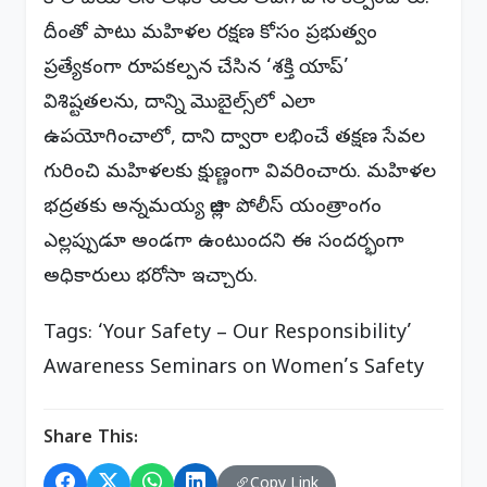
దీంతో పాటు మహిళల రక్షణ కోసం ప్రభుత్వం
ప్రత్యేకంగా రూపకల్పన చేసిన ‘శక్తి యాప్’
విశిష్టతలను, దాన్ని మొబైల్స్‌లో ఎలా
ఉపయోగించాలో, దాని ద్వారా లభించే తక్షణ సేవల
గురించి మహిళలకు క్షుణ్ణంగా వివరించారు. మహిళల
భద్రతకు అన్నమయ్య జిల్లా పోలీస్ యంత్రాంగం
ఎల్లప్పుడూ అండగా ఉంటుందని ఈ సందర్భంగా
అధికారులు భరోసా ఇచ్చారు.
Tags: ‘Your Safety – Our Responsibility’
Awareness Seminars on Women’s Safety
Share This:
Copy Link