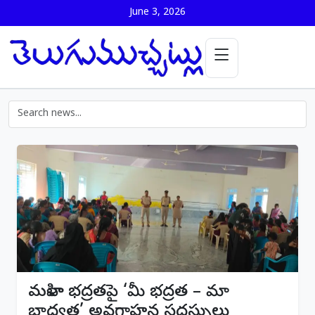
June 3, 2026
మహిళా భద్రతపై ‘మీ భద్రత – మా
బాధ్యత’ అవగాహన సదస్సులు