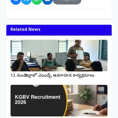
Related News
12 నుంచి జిల్లాలో ఎయిడ్స్ అవగాహన కార్యక్రమాలు