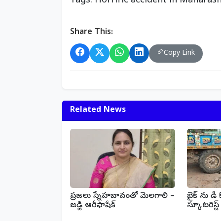
Tags: Horrific accident in Maharash
Share This:
Copy Link
Related News
ప్రజలు స్నేహబావంతో మెలగాలి –
బైక్ ను డీ కొ
జడ్జి ఆరీఫాషేక్‌
స్కూటరిస్