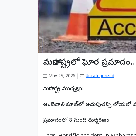
మహారాష్ట్రలో ఘోర ప్రమాదం..
May 25, 2026 |
Uncategorized
మహారాష్ట్ర ముచ్చట్లు:
అంబెనాలి ఘాట్‌లో అదుపుతప్పి లోయలో పడ్
ప్రమాదంలో 8 మంది దుర్మరణం.