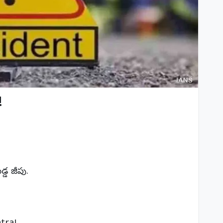
!
డ జీపు.