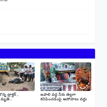
tra!
న్న ట్రాక్టర్ ,
జపాలి వద్ద నీరు తెల్లగా
ట్ మృతి…
కనిపించడంపై అపోహలు వద్దు