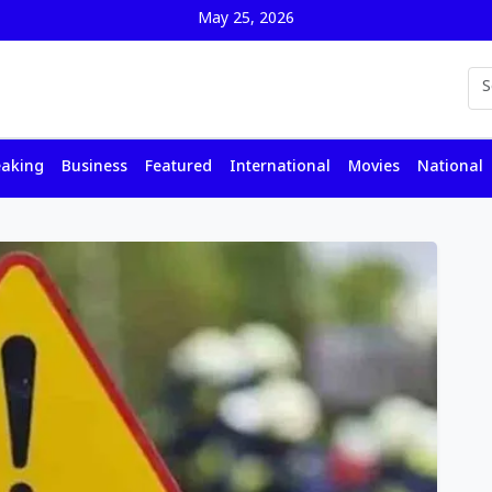
May 25, 2026
eaking
Business
Featured
International
Movies
National