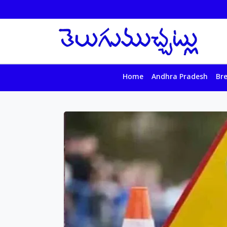
Home
Andhra Pradesh
Br